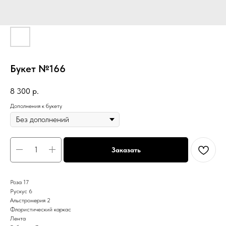
Букет №166
8 300
р.
Дополнения к букету
Заказать
Роза 17
Рускус 6
Альстромерия 2
Флористический каркас
Лента