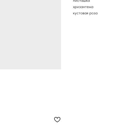
писташка
хризантема
кустовая роза