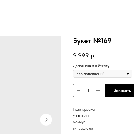
Букет №169
9 999
р.
Дополнения к букету
Заказать
Роза красная
упаковка
жемчуг
гипсофилла