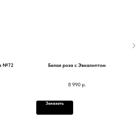
я №72
Белая роза с Эвкалиптом
8 990
р.
Заказать