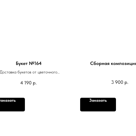
Букет №164
Сборная композици
Доставка букетов от цветочного
дискаунтера Rosekms
3 900
р.
4 190
р.
Заказать
Заказать