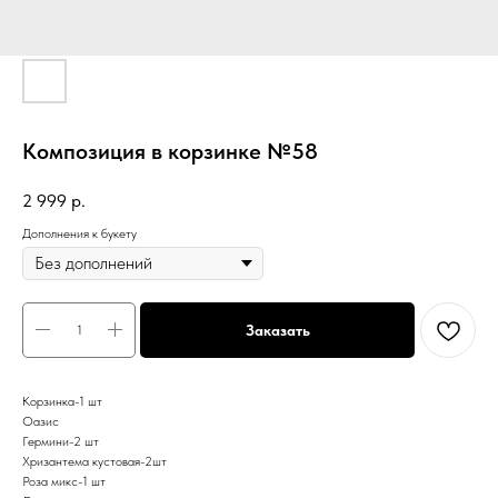
Композиция в корзинке №58
2 999
р.
Дополнения к букету
Заказать
Корзинка-1 шт
Оазис
Гермини-2 шт
Хризантема кустовая-2шт
Роза микс-1 шт