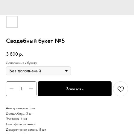
Свадебный букет №5
3 800
р.
Дополнения к букету
Заказать
Альстромерия-3 шт
Дендробиум-3 шт
Эустома-4 шт
Гипсофилла-2 ветки
Декоративная зелень-8 шт